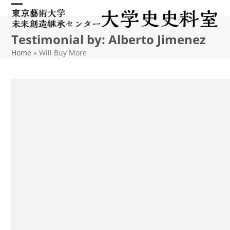
Skip
Open
Close
to
content
mobile
mobile
Testimonial by: Alberto Jimenez
menu
menu
Home
»
Will Buy More
A well thought out product offering. I am using this
on one site and when it goes live will purchase
several more licences. Well done! Tom
Alberto Jimenez
Company Name LLC.
最近の投稿