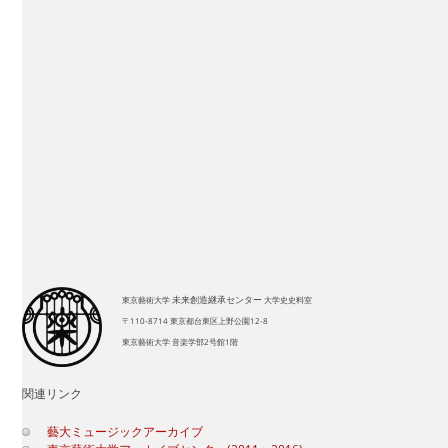
端山貢明氏の資料をご寄贈いただきました
マルク・モギレフスキー様（本学元教員のご令孫様）ご来室！
10/25奏楽堂公演の開催報告：ドキュメンタリー映画が2028年
公開予定！
芸術未来研究場展（本部棟展示）：大学史史料室 展示紹介
シンポジウム「東京藝術大学：これまでの150年・これからの
150年」開催のお知らせ
未来創造継承センター
東京藝術大学
大学史史料室
〒110-8714 東京都台東区上野公園12-8
東京藝術大学 音楽学部2号館1階
関連リンク
藝大ミュージックアーカイブ