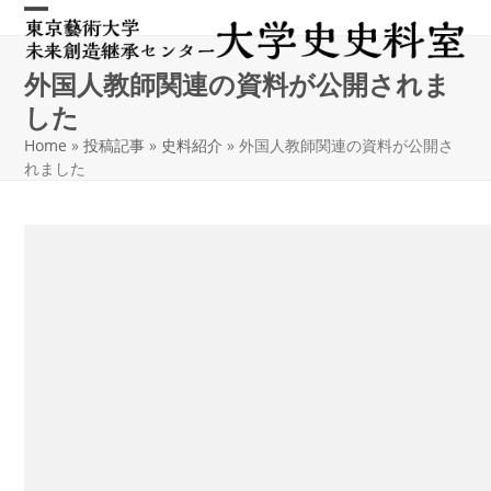
Skip
Open
Close
to
content
mobile
mobile
外国人教師関連の資料が公開されま
menu
menu
した
Home
»
投稿記事
»
史料紹介
»
外国人教師関連の資料が公開さ
れました
2020/02/07
大学史史料室
2020年1月27日、大学史史料室のホームページに新たなコンテ
ンツが加わりました。
このたび追加された資料は
『外國人教師關係書類』
です。