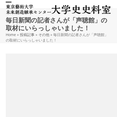
Skip
Open
Close
to
content
mobile
mobile
毎日新聞の記者さんが「声聴館」の
menu
menu
取材にいらっしゃいました！
Home
»
投稿記事
»
その他
»
毎日新聞の記者さんが「声聴館」
の取材にいらっしゃいました！
2019/04/22
大学史史料室
「声聴館」が記事に掲載される?!
毎日新聞 記者の福島祥 様が大学史史料室へ取材にいらっしゃい
ました。