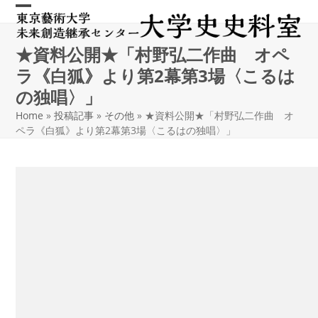
Skip
Open
Close
to
content
mobile
mobile
★資料公開★「村野弘二作曲 オペ
menu
menu
ラ《白狐》より第2幕第3場〈こるは
の独唱〉」
Home
»
投稿記事
»
その他
»
★資料公開★「村野弘二作曲 オ
ペラ《白狐》より第2幕第3場〈こるはの独唱〉」
2018/05/17
kamura
大学史史料室所蔵のデジタル資料を新しく公開しました！
今回公開した資料は
「村野弘二作曲 オペラ《白狐》より第2