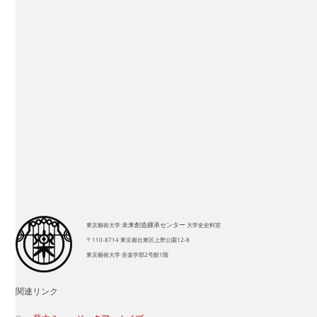
端山貢明氏の資料をご寄贈いただきました
マルク・モギレフスキー様（本学元教員のご令孫様）ご来室！
10/25奏楽堂公演の開催報告：ドキュメンタリー映画が2028年
公開予定！
芸術未来研究場展（本部棟展示）：大学史史料室 展示紹介
シンポジウム「東京藝術大学：これまでの150年・これからの
150年」開催のお知らせ
未来創造継承センター
東京藝術大学
大学史史料室
〒110-8714 東京都台東区上野公園12-8
東京藝術大学 音楽学部2号館1階
関連リンク