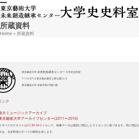
Skip
Open
Close
to
content
mobile
mobile
所蔵資料
menu
menu
Home
»
所蔵資料
未来創造継承センター
東京藝術大学
大学史史料室
〒110-8714 東京都台東区上野公園12-8
東京藝術大学 音楽学部2号館1階
リンク
藝大ミュージックアーカイブ
東京藝術大学アーカイブセンター(2011〜2016)
トすべてのテキストは
CC-BY-SA
ライセンス、画像データは個別に明記したライセンスに基づきます。特に明記
タは、当史料室がすべての権利を有します。